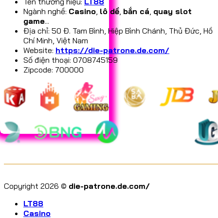
Tên thương hiệu:
LT88
Ngành nghề:
Casino
,
lô dề
,
bắn cá
,
quay slot
game
...
Địa chỉ: 50 Đ. Tam Bình, Hiệp Bình Chánh, Thủ Đức, Hồ
Chí Minh, Việt Nam
Website:
https://die-patrone.de.com/
Số điện thoại: 0708745159
Zipcode: 700000
Copyright 2026 ©
die-patrone.de.com/
LT88
Casino