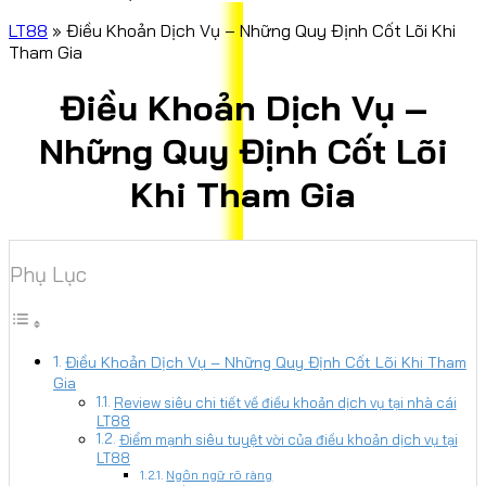
LT88
»
Điều Khoản Dịch Vụ – Những Quy Định Cốt Lõi Khi
Tham Gia
Điều Khoản Dịch Vụ –
Những Quy Định Cốt Lõi
Khi Tham Gia
Phụ Lục
Điều Khoản Dịch Vụ – Những Quy Định Cốt Lõi Khi Tham
Gia
Review siêu chi tiết về điều khoản dịch vụ tại nhà cái
LT88
Điểm mạnh siêu tuyệt vời của điều khoản dịch vụ tại
LT88
Ngôn ngữ rõ ràng