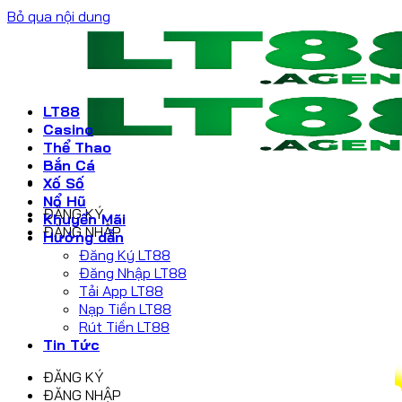
Bỏ qua nội dung
LT88
Casino
Thể Thao
Bắn Cá
Xố Số
Nổ Hũ
ĐĂNG KÝ
Khuyến Mãi
ĐĂNG NHẬP
Hướng dẫn
Đăng Ký LT88
Đăng Nhập LT88
Tải App LT88
Nạp Tiền LT88
Rút Tiền LT88
Tin Tức
ĐĂNG KÝ
ĐĂNG NHẬP