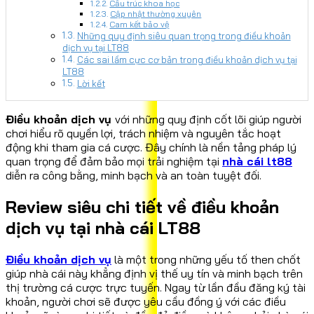
Cấu trúc khoa học
Cập nhật thường xuyên
Cam kết bảo vệ
Những quy định siêu quan trọng trong điều khoản
dịch vụ tại LT88
Các sai lầm cực cơ bản trong điều khoản dịch vụ tại
LT88
Lời kết
Điều khoản dịch vụ
với những quy định cốt lõi giúp người
chơi hiểu rõ quyền lợi, trách nhiệm và nguyên tắc hoạt
động khi tham gia cá cược. Đây chính là nền tảng pháp lý
quan trọng để đảm bảo mọi trải nghiệm tại
nhà cái lt88
diễn ra công bằng, minh bạch và an toàn tuyệt đối.
Review siêu chi tiết về điều khoản
dịch vụ tại nhà cái LT88
Điều khoản dịch vụ
là một trong những yếu tố then chốt
giúp nhà cái này khẳng định vị thế uy tín và minh bạch trên
thị trường cá cược trực tuyến. Ngay từ lần đầu đăng ký tài
khoản, người chơi sẽ được yêu cầu đồng ý với các điều