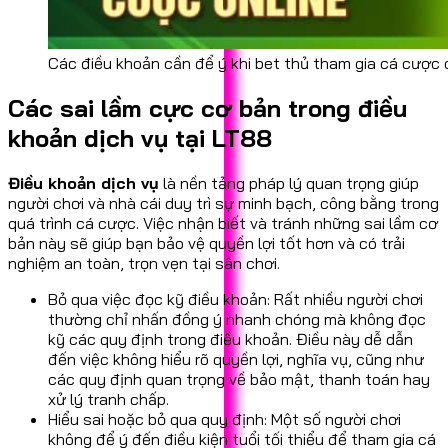
Các điều khoản cần để ý khi bet thủ tham gia cá cược 
Các sai lầm cực cơ bản trong điều
khoản dịch vụ tại LT88
Điều khoản dịch vụ
là nền tảng pháp lý quan trọng giúp
người chơi và nhà cái duy trì sự minh bạch, công bằng trong
quá trình cá cược. Việc nhận biết và tránh những sai lầm cơ
bản này sẽ giúp bạn bảo vệ quyền lợi tốt hơn và có trải
nghiệm an toàn, trọn vẹn tại sân chơi.
Bỏ qua việc đọc kỹ điều khoản: Rất nhiều người chơi
thường chỉ nhấn đồng ý nhanh chóng mà không đọc
kỹ các quy định trong điều khoản. Điều này dễ dẫn
đến việc không hiểu rõ quyền lợi, nghĩa vụ, cũng như
các quy định quan trọng về bảo mật, thanh toán hay
xử lý tranh chấp.
Hiểu sai hoặc bỏ qua quy định: Một số người chơi
không để ý đến điều kiện tuổi tối thiểu để tham gia cá