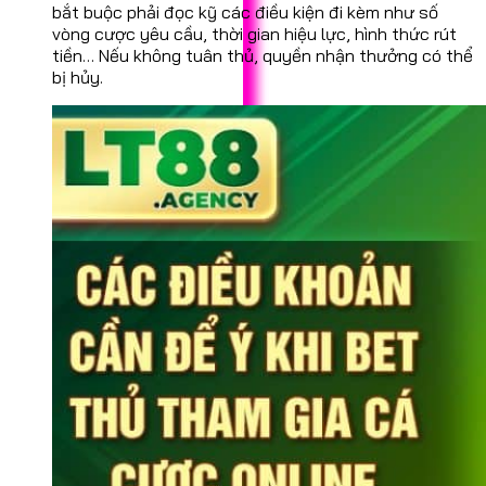
bắt buộc phải đọc kỹ các điều kiện đi kèm như số
vòng cược yêu cầu, thời gian hiệu lực, hình thức rút
tiền… Nếu không tuân thủ, quyền nhận thưởng có thể
bị hủy.