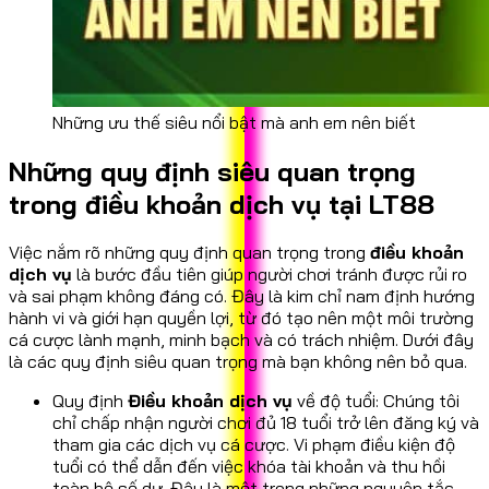
Những ưu thế siêu nổi bật mà anh em nên biết
Những quy định siêu quan trọng
trong điều khoản dịch vụ tại LT88
Việc nắm rõ những quy định quan trọng trong
điều khoản
dịch vụ
là bước đầu tiên giúp người chơi tránh được rủi ro
và sai phạm không đáng có. Đây là kim chỉ nam định hướng
hành vi và giới hạn quyền lợi, từ đó tạo nên một môi trường
cá cược lành mạnh, minh bạch và có trách nhiệm. Dưới đây
là các quy định siêu quan trọng mà bạn không nên bỏ qua.
Quy định
Điều khoản dịch vụ
về độ tuổi: Chúng tôi
chỉ chấp nhận người chơi đủ 18 tuổi trở lên đăng ký và
tham gia các dịch vụ cá cược. Vi phạm điều kiện độ
tuổi có thể dẫn đến việc khóa tài khoản và thu hồi
toàn bộ số dư. Đây là một trong những nguyên tắc