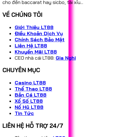
cho đến baccarat hay sicbo, tài xỉu...
VỀ CHÚNG TÔI
Giới Thiệu LT88
Điều Khoản Dịch Vụ
Chính Sách Bảo Mật
Liên Hệ LT88
Khuyến Mãi LT88
CEO nhà cái LT88:
Gia Nghi
CHUYÊN MỤC
Casino LT88
Thể Thao LT88
Bắn Cá LT88
Xổ Số LT88
Nổ Hũ LT88
Tin Tức
LIÊN HỆ HỖ TRỢ 24/7