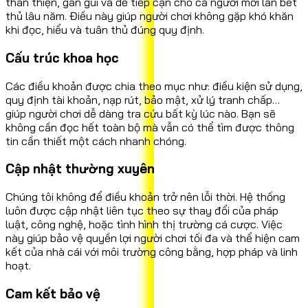
thân thiện, gần gũi và dễ tiếp cận cho cả người mới lẫn bet
thủ lâu năm. Điều này giúp người chơi không gặp khó khăn
khi đọc, hiểu và tuân thủ đúng quy định.
Cấu trúc khoa học
Các điều khoản được chia theo mục như: điều kiện sử dụng,
quy định tài khoản, nạp rút, bảo mật, xử lý tranh chấp…
giúp người chơi dễ dàng tra cứu bất kỳ lúc nào. Bạn sẽ
không cần đọc hết toàn bộ mà vẫn có thể tìm được thông
tin cần thiết một cách nhanh chóng.
Cập nhật thường xuyên
Chúng tôi không để điều khoản trở nên lỗi thời. Hệ thống
luôn được cập nhật liên tục theo sự thay đổi của pháp
luật, công nghệ, hoặc tình hình thị trường cá cược. Việc
này giúp bảo vệ quyền lợi người chơi tối đa và thể hiện cam
kết của nhà cái với môi trường công bằng, hợp pháp và linh
hoạt.
Cam kết bảo vệ